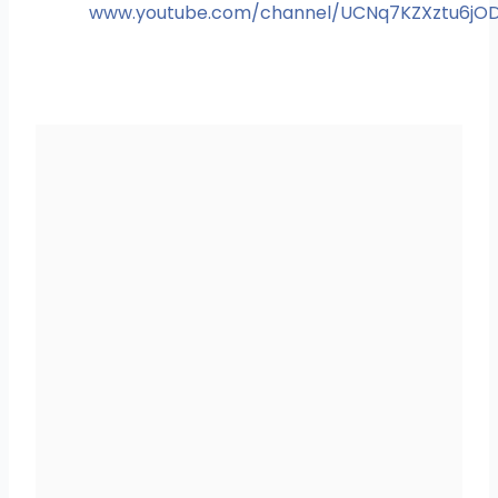
www.youtube.com/channel/UCNq7KZXztu6jO