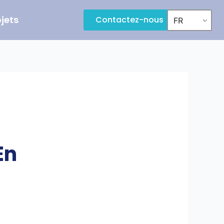
ojets
Contactez-nous
FR
En