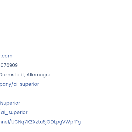
r.com
 7076909
3 Darmstadt, Allemagne
pany/ai-superior
superior
ai_superior
nnel/UCNq7KZXztu6jODLpgVWpfFg