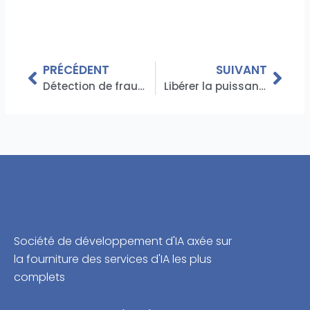
Précédent
Suiv
PRÉCÉDENT
SUIVANT
Détection de fraude avec l'IA : comment l'apprentissage automatique peut aider les institutions financières à prévenir la fraude
Libérer la puissance de l’IA : Top 10 des applications du monde réel qui transforment les industries
Société de développement d'IA axée sur
la fourniture des services d'IA les plus
complets