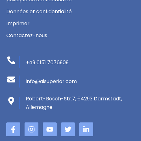
Données et confidentialité
Imprimer
Contactez-nous
+49 6151 7076909
info@aisuperior.com
Robert-Bosch-Str.7, 64293 Darmstadt,
Allemagne
F
I
Y
T
L
a
n
o
w
i
c
s
u
i
n