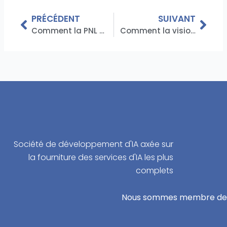
Précédent
Suiv
PRÉCÉDENT
SUIVANT
Comment la PNL peut être utilisée pour améliorer le service client : les avantages d'un service client basé sur l'IA
Comment la vision par ordinateur réinvente l’assurance qualité dans la fabrication industrielle
Société de développement d'IA axée sur
la fourniture des services d'IA les plus
complets
Nous sommes membre de