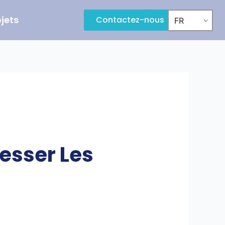
ojets
Contactez-nous
FR
resser Les