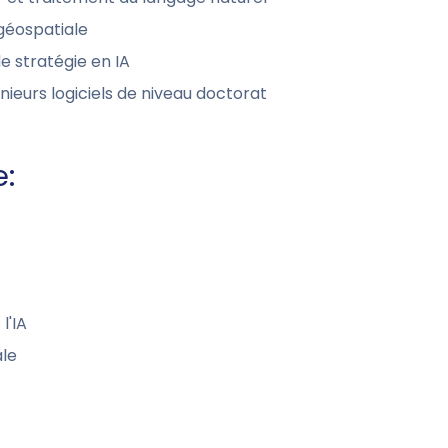
 géospatiale
e stratégie en IA
nieurs logiciels de niveau doctorat
e:
l'IA
ale