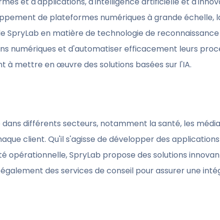
 et d'applications, d'intelligence artificielle et d'inno
loppement de plateformes numériques à grande échelle, la
ise de SpryLab en matière de technologie de reconnaissanc
ons numériques et d'automatiser efficacement leurs proces
nt à mettre en œuvre des solutions basées sur l'IA.
ans différents secteurs, notamment la santé, les médias
haque client. Qu'il s'agisse de développer des applications
acité opérationnelle, SpryLab propose des solutions innova
alement des services de conseil pour assurer une intégr