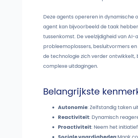
Deze agents opereren in dynamische om
agent kan bijvoorbeeld de taak hebbe
tussenkomst. De veelzijdigheid van AI-a
probleemoplossers, besluitvormers en z
de technologie zich verder ontwikkelt, 
complexe uitdagingen.
Belangrijkste kenmer
Autonomie
: Zelfstandig taken 
Reactiviteit
: Dynamisch reager
Proactiviteit
: Neem het initiati
Sociale vaardigheden
:Maak co