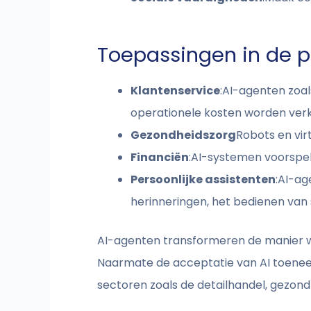
Toepassingen in de pr
Klantenservice
:AI-agenten zoa
operationele kosten worden verk
Gezondheidszorg
Robots en vir
Financiën
:AI-systemen voorspell
Persoonlijke assistenten
:AI-ag
herinneringen, het bedienen van
AI-agenten transformeren de manier w
Naarmate de acceptatie van AI toenee
sectoren zoals de detailhandel, gezond