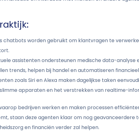
aktijk:
ls chatbots worden gebruikt om klantvragen te verwerke
ort.
tuele assistenten ondersteunen medische data-analyse 
en trends, helpen bij handel en automatiseren financieel
enten zoals Siri en Alexa maken dagelijkse taken eenvoudig
 slimme apparaten en het verstrekken van realtime-info
aarop bedrijven werken en maken processen efficiënter 
mt, staan deze agenten klaar om nog geavanceerdere ta
heidszorg en financiën verder zal helpen.