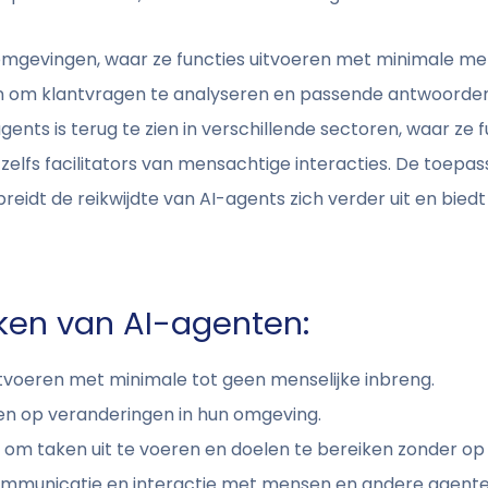
gevingen, waar ze functies uitvoeren met minimale men
n om klantvragen te analyseren en passende antwoorden
gents is terug te zien in verschillende sectoren, waar ze 
elfs facilitators van mensachtige interacties. De toepa
breidt de reikwijdte van AI-agents zich verder uit en bied
ken van AI-agenten:
uitvoeren met minimale tot geen menselijke inbreng.
en op veranderingen in hun omgeving.
ef om taken uit te voeren en doelen te bereiken zonder o
mmunicatie en interactie met mensen en andere agenten