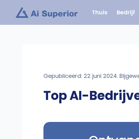
Ga
Thuis
Bedrijf
naar
de
inhoud
Gepubliceerd: 22 juni 2024. Bijgew
Top AI-Bedrijv