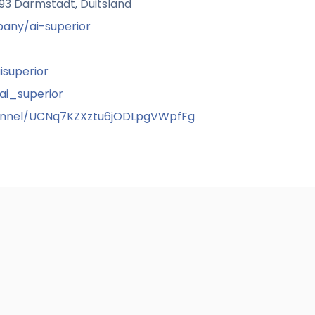
293 Darmstadt, Duitsland
any/ai-superior
superior
i_superior
nnel/UCNq7KZXztu6jODLpgVWpfFg