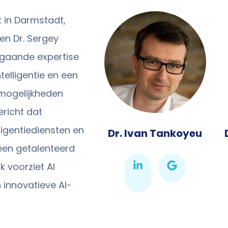
t in Darmstadt,
en Dr. Sergey
gaande expertise
elligentie en een
 mogelijkheden
ericht dat
igentiediensten en
Dr. Ivan Tankoyeu
een getalenteerd
 voorziet AI
 innovatieve AI-