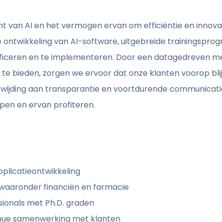
ht van AI en het vermogen ervan om efficiëntie en innovat
 ontwikkeling van AI-software, uitgebreide trainingspr
tificeren en te implementeren. Door een datagedreven me
te bieden, zorgen we ervoor dat onze klanten voorop blij
ewijding aan transparantie en voortdurende communicat
jpen en ervan profiteren.
plicatieontwikkeling
 waaronder financiën en farmacie
ionals met Ph.D. graden
inue samenwerking met klanten