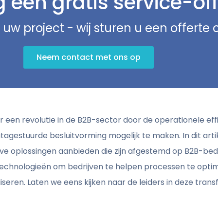
een gratis service-off
 uw project - wij sturen u een offerte
Neem contact met ons op
or een revolutie in de B2B-sector door de operationele eff
agestuurde besluitvorming mogelijk te maken. In dit art
eve oplossingen aanbieden die zijn afgestemd op B2B-bedr
chnologieën om bedrijven te helpen processen te optima
iseren. Laten we eens kijken naar de leiders in deze trans