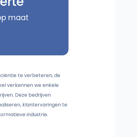
erte
 op maat
iciëntie te verbeteren, de
ikel verkennen we enkele
ijven. Deze bedrijven
liseren, klantervaringen te
formatieve industrie.