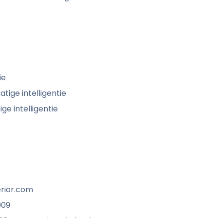
ie
tige intelligentie
e intelligentie
rior.com
909