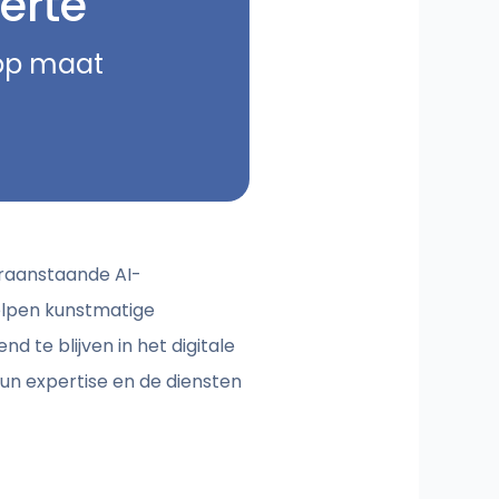
erte
 op maat
oraanstaande AI-
helpen kunstmatige
d te blijven in het digitale
 hun expertise en de diensten