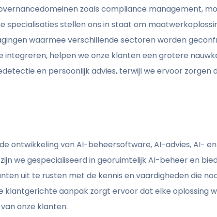
-governancedomeinen zoals compliance management, mo
ze specialisaties stellen ons in staat om maatwerkoplossi
dagingen waarmee verschillende sectoren worden geconf
integreren, helpen we onze klanten een grotere nauwkeu
dedetectie en persoonlijk advies, terwijl we ervoor zorge
e ontwikkeling van AI-beheersoftware, AI-advies, AI- en
zijn we gespecialiseerd in georuimtelijk AI-beheer en bi
ten uit te rusten met de kennis en vaardigheden die nodi
e klantgerichte aanpak zorgt ervoor dat elke oplossing
 van onze klanten.