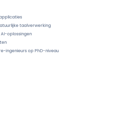
applicaties
atuurlijke taalverwerking
e AI-oplossingen
sten
e-ingenieurs op PhD-niveau