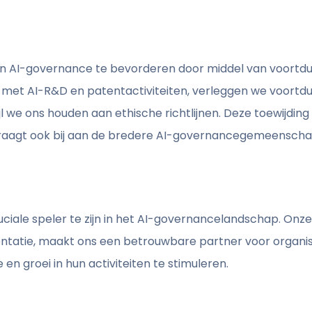
an AI-governance te bevorderen door middel van voortd
n met AI-R&D en patentactiviteiten, verleggen we voort
jl we ons houden aan ethische richtlijnen. Deze toewijding
draagt ook bij aan de bredere AI-governancegemeenscha
 cruciale speler te zijn in het AI-governancelandschap. On
tatie, maakt ons een betrouwbare partner voor organisa
 en groei in hun activiteiten te stimuleren.