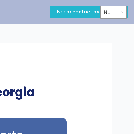
Neem contact met ons op
NL
eorgia