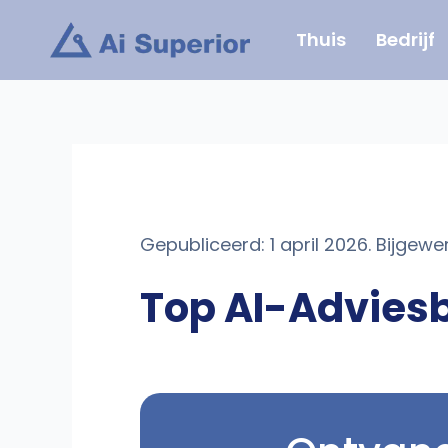
Ga
Thuis
Bedrijf
naar
de
inhoud
Gepubliceerd: 1 april 2026. Bijgewer
Top AI-Adviesb