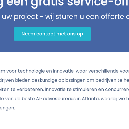
een gratis service-off
 uw project - wij sturen u een offerte
Neem contact met ons op
rum voor technologie en innovatie, waar verschillende vo
edrijven bieden deskundige oplossingen om bedrijven te 
teiten te verbeteren, innovatie te stimuleren en concurreren
nkele van de beste AI-adviesbureaus in Atlanta, waarbij we
rengen.