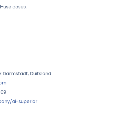
I-use cases.
3 Darmstadt, Duitsland
com
909
any/ai-superior