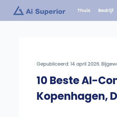
Ga
Thuis
Bedrijf
naar
de
inhoud
Gepubliceerd: 14 april 2026. Bijgew
10 Beste AI-Co
Kopenhagen, 