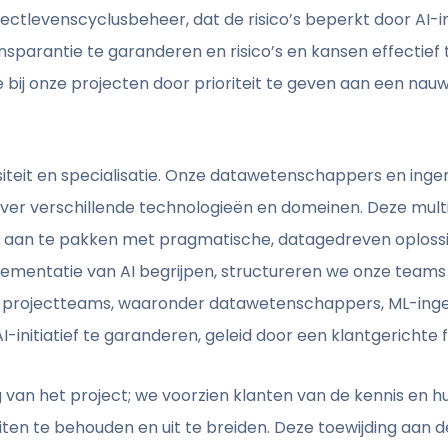
ectlevenscyclusbeheer, dat de risico’s beperkt door AI-
ansparantie te garanderen en risico’s en kansen effecti
ij onze projecten door prioriteit te geven aan een nau
rsiteit en specialisatie. Onze datawetenschappers en ing
er verschillende technologieën en domeinen. Deze multidi
en aan te pakken met pragmatische, datagedreven oploss
ementatie van AI begrijpen, structureren we onze teams
e projectteams, waaronder datawetenschappers, ML-ingen
nitiatief te garanderen, geleid door een klantgerichte fi
 van het project; we voorzien klanten van de kennis en h
teiten te behouden en uit te breiden. Deze toewijding a