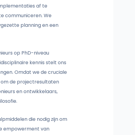
implementaties af te
ef te communiceren. We
wgezette planning en een
enieurs op PhD-niveau
sciplinaire kennis stelt ons
ingen. Omdat we de cruciale
 om de projectresultaten
ieurs en ontwikkelaars,
losofie.
ulpmiddelen die nodig zijn om
an de empowerment van