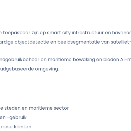
ie toepasbaar zijn op smart city infrastructuur en havenacti
rdige objectdetectie en beeldsegmentatie van satelliet
landgebruikbeheer en maritieme bewaking en bieden AI-m
loudgebaseerde omgeving.
me steden en maritieme sector
en -gebruik
porese klanten