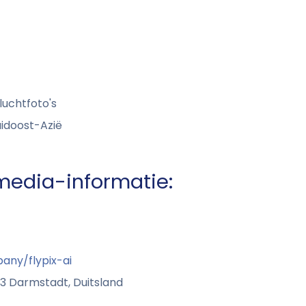
uchtfoto's
idoost-Azië
media-informatie:
any/flypix-ai
93 Darmstadt, Duitsland