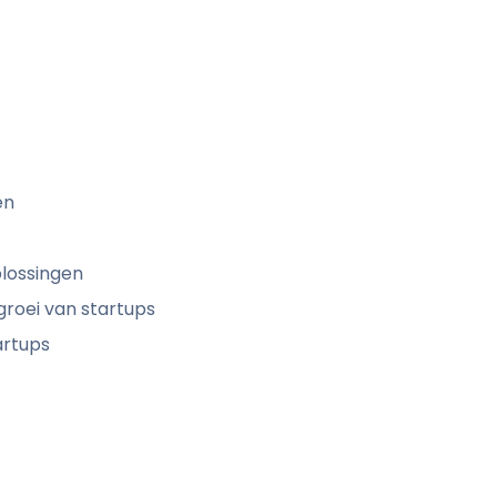
en
lossingen
groei van startups
artups