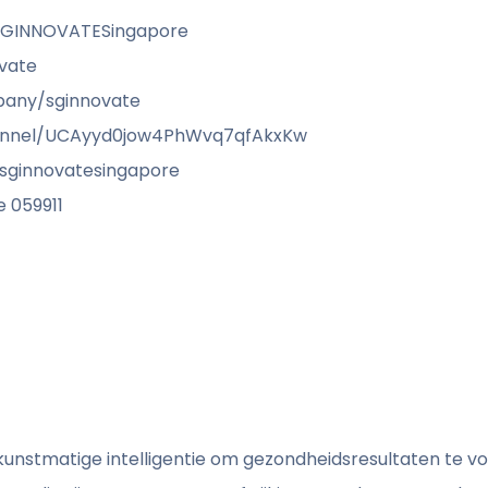
SGINNOVATESingapore
ovate
pany/sginnovate
annel/UCAyyd0jow4PhWvq7qfAkxKw
sginnovatesingapore
e 059911
 kunstmatige intelligentie om gezondheidsresultaten te v