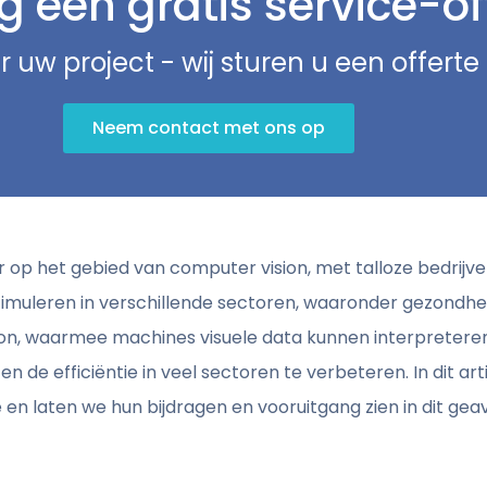
 een gratis service-of
r uw project - wij sturen u een offert
Neem contact met ons op
der op het gebied van computer vision, met talloze bedrij
timuleren in verschillende sectoren, waaronder gezondhei
ion, waarmee machines visuele data kunnen interpreteren
 de efficiëntie in veel sectoren te verbeteren. In dit a
 en laten we hun bijdragen en vooruitgang zien in dit ge