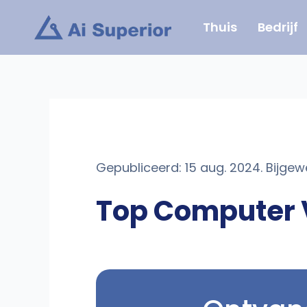
Ga
Thuis
Bedrijf
naar
de
inhoud
Gepubliceerd: 15 aug. 2024. Bijgewe
Top Computer V