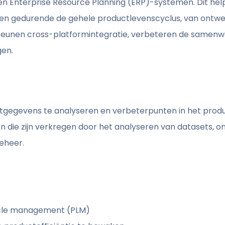
 Enterprise Resource Planning (ERP)-systemen. Dit help
en gedurende de gehele productlevenscyclus, van ontwer
teunen cross-platformintegratie, verbeteren de samenw
gen.
tgegevens te analyseren en verbeterpunten in het prod
ten die zijn verkregen door het analyseren van datasets,
eheer.
cycle management (PLM)