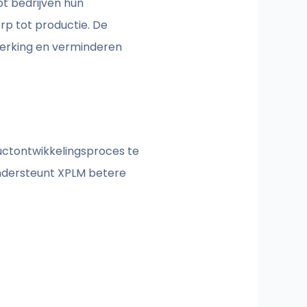
t bedrijven hun
p tot productie. De
erking en verminderen
uctontwikkelingsproces te
 ondersteunt XPLM betere