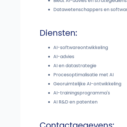
Biedt AI-advies en strategiedien
Datawetenschappers en softwar
Diensten:
AI-softwareontwikkeling
AI-advies
AI en datastrategie
Procesoptimalisatie met AI
Georuimtelijke AI-ontwikkeling
AI-trainingsprogramma's
AI R&D en patenten
Contactgegevens: