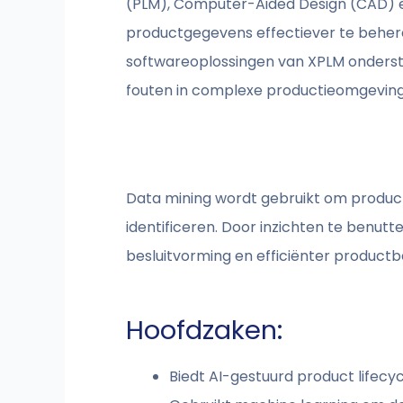
(PLM), Computer-Aided Design (CAD) en
productgegevens effectiever te beher
softwareoplossingen van XPLM onders
fouten in complexe productieomgevin
Data mining wordt gebruikt om produc
identificeren. Door inzichten te benut
besluitvorming en efficiënter productb
Hoofdzaken:
Biedt AI-gestuurd product life