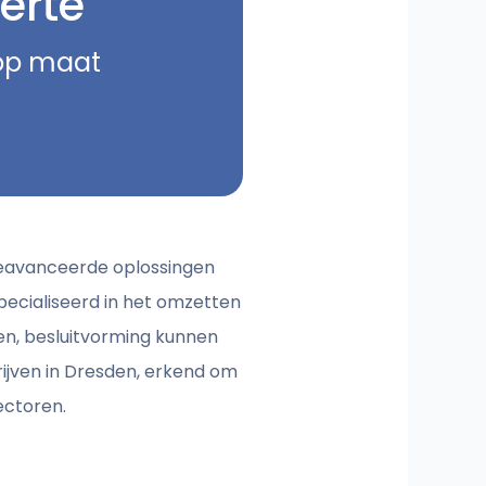
erte
 op maat
geavanceerde oplossingen
specialiseerd in het omzetten
ren, besluitvorming kunnen
rijven in Dresden, erkend om
ectoren.