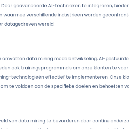
 Door geavanceerde AI-technieken te integreren, bieden 
n waarmee verschillende industrieën worden geconfronte
er datagedreven wereld.
n omvatten data mining modelontwikkeling, AI-gestuurde
eden ook trainingsprogramma's om onze klanten te voorz
ining-technologieën effectief te implementeren. Onze kl
n om te voldoen aan de specifieke doelen en behoeften v
t veld van data mining te bevorderen door continu onderz