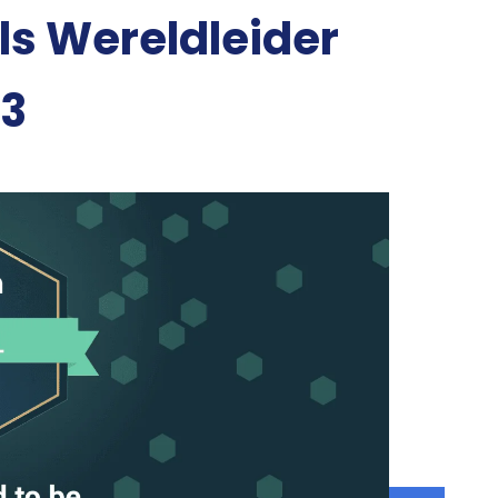
ls Wereldleider
23