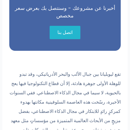
أخبرنا عن مشروعك - وسنتصل بك بعرض سعر
مخصص
اتصل بنا
 ليوبليانا بين جبال الألب والبحر الأدرياتيكي، وقد تبدو
هلة الأولى جوهرة هادئة، إلا أن قطاع التكنولوجيا فيها يعج
لحيوية، لا سيما في مجال الذكاء الاصطناعي. ففي السنوات
أخيرة، رسّخت هذه العاصمة السلوفينية مكانتها بهدوء
كزٍ رائدٍ للابتكار في مجال الذكاء الاصطناعي، بفضل
يجٍ من الأبحاث العالمية المتميزة من مؤسساتٍ مثل معهد
زيف ستيفان، ومجموعةٍ متناميةٍ من الشركات ذات