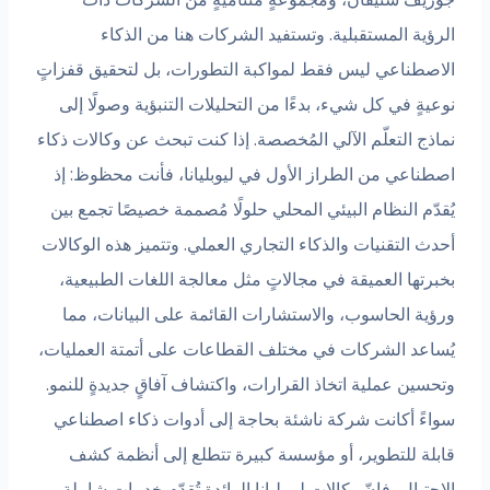
ؤية المستقبلية. وتستفيد الشركات هنا من الذكاء
اصطناعي ليس فقط لمواكبة التطورات، بل لتحقيق قفزاتٍ
يةٍ في كل شيء، بدءًا من التحليلات التنبؤية وصولًا إلى
ذج التعلّم الآلي المُخصصة. إذا كنت تبحث عن وكالات ذكاء
طناعي من الطراز الأول في ليوبليانا، فأنت محظوظ: إذ
دّم النظام البيئي المحلي حلولًا مُصممة خصيصًا تجمع بين
ث التقنيات والذكاء التجاري العملي. وتتميز هذه الوكالات
رتها العميقة في مجالاتٍ مثل معالجة اللغات الطبيعية،
ؤية الحاسوب، والاستشارات القائمة على البيانات، مما
ساعد الشركات في مختلف القطاعات على أتمتة العمليات،
سين عملية اتخاذ القرارات، واكتشاف آفاقٍ جديدةٍ للنمو.
اءً أكانت شركة ناشئة بحاجة إلى أدوات ذكاء اصطناعي
بلة للتطوير، أو مؤسسة كبيرة تتطلع إلى أنظمة كشف
حتيال، فإنّ وكالات ليوبليانا الرائدة تُقدّم خدمات شاملة