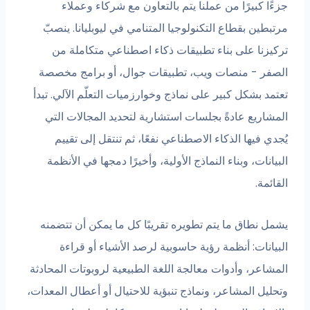
ًا كبيرًا من عملنا يتم بالتعاون مع شركاء وعملاء
بطين بقطاع التكنولوجيا المتنامي في ليوبليانا. ينصبّ
كيزنا على بناء تطبيقات ذكاء اصطناعي متكاملة من
صفر - منصات ويب، تطبيقات جوال، أو برامج مخصصة
مد بشكل كبير على نماذج وخوارزميات التعلّم الآلي. تبدأ
مشاريع عادةً بجلسات استشارية لتحديد المجالات التي
دي فيها الذكاء الاصطناعي نفعًا، ثم تنتقل إلى تقييم
يانات، وبناء النماذج الأولية، وأخيرًا دمجها في الأنظمة
ائمة.
مل نطاق ما يتم تطويره تقريبًا كل ما يمكن أن تتضمنه
يانات: أنظمة رؤية حاسوبية لرصد الأشياء أو قراءة
مشاعر، وأدوات معالجة اللغة الطبيعية لروبوتات المحادثة
ليل المشاعر، ونماذج تنبؤية للاحتيال أو أعطال المعدات،