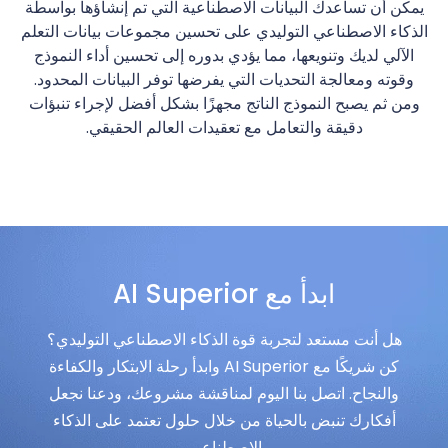
يمكن أن تساعدك البيانات الاصطناعية التي تم إنشاؤها بواسطة
الذكاء الاصطناعي التوليدي على تحسين مجموعات بيانات التعلم
الآلي لديك وتنويعها، مما يؤدي بدوره إلى تحسين أداء النموذج
وقوته ومعالجة التحديات التي يفرضها توفر البيانات المحدود.
ومن ثم يصبح النموذج الناتج مجهزًا بشكل أفضل لإجراء تنبؤات
دقيقة والتعامل مع تعقيدات العالم الحقيقي.
ابدأ مع AI Superior
هل أنت مستعد لتجربة قوة الذكاء الاصطناعي التوليدي؟
كن شريكًا مع AI Superior وابدأ رحلة الابتكار والكفاءة
والنجاح. اتصل بنا اليوم لمناقشة مشروعك، ودعنا نجعل
أفكارك تنبض بالحياة من خلال حلول تعتمد على الذكاء
الاصطناعي.