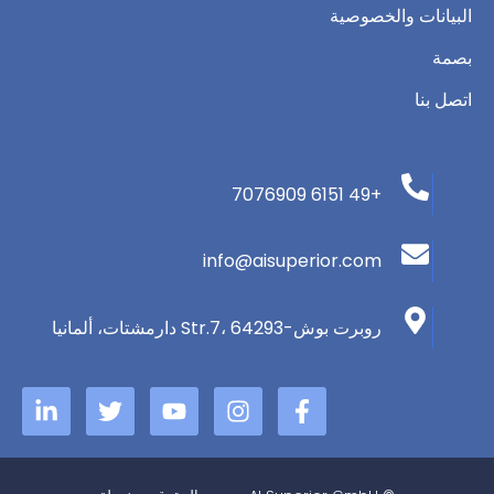
البيانات والخصوصية
بصمة
اتصل بنا
+49 6151 7076909
info@aisuperior.com
روبرت بوش-Str.7، 64293 دارمشتات، ألمانيا
ا
ا
م
ت
ي
ل
ن
و
و
ن
ف
س
ق
ي
ك
ي
ت
ع
ت
د