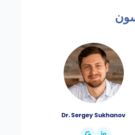
ون
Dr. Sergey Sukhanov