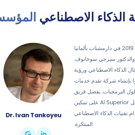
 الذكاء الاصطناعي
المؤسس
تأسست شركة AI Superior في عام 2019 في دارمشتات بألمانيا
و والدكتور سيرجي سوخانوف.
ل الذكاء الاصطناعي ورؤية
وا بإنشاء شركة تقدم خدمات
لول البرمجيات. بفضل فريق
موهوب ونهج يركز على العملاء، تعمل AI Superior على تمكين
م تقنيات الذكاء الاصطناعي
Dr. Ivan Tankoyeu
المبتكرة.