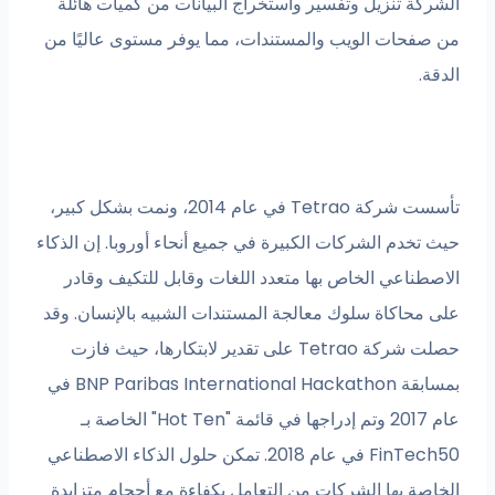
الشركة تنزيل وتفسير واستخراج البيانات من كميات هائلة
من صفحات الويب والمستندات، مما يوفر مستوى عاليًا من
الدقة.
تأسست شركة Tetrao في عام 2014، ونمت بشكل كبير،
حيث تخدم الشركات الكبيرة في جميع أنحاء أوروبا. إن الذكاء
الاصطناعي الخاص بها متعدد اللغات وقابل للتكيف وقادر
على محاكاة سلوك معالجة المستندات الشبيه بالإنسان. وقد
حصلت شركة Tetrao على تقدير لابتكارها، حيث فازت
بمسابقة BNP Paribas International Hackathon في
عام 2017 وتم إدراجها في قائمة "Hot Ten" الخاصة بـ
FinTech50 في عام 2018. تمكن حلول الذكاء الاصطناعي
الخاصة بها الشركات من التعامل بكفاءة مع أحجام متزايدة