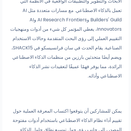
الأبحاث والتطوير والتطبيقات الواقعية في الأنظمة التي
تعمل بالذكاء الاصطناعي. مع مسارات متعددة مثل AI
Builders' Guild وAI Research Frontiers وAI
Innovators، يغطي المؤتمر كل شيء من أدوات ومنهجيات
التقييم العملي إلى رؤى البحث المتقدمة وحالات الاستخدام
الصناعية. يقام الحدث في سان فرانسيسكو في SHACK15،
ويضم أيضًا متحدثين بارزين من منظمات الذكاء الاصطناعي
الرائدة، مما يوفر فهمًا عميقًا لتعقيدات نشر الذكاء
الاصطناعي وأدائه.
يمكن للمشاركين أن يتوقعوا اكتساب المعرفة العملية حول
تقييم أداء نظام الذكاء الاصطناعي باستخدام أدوات مفتوحة
المصدر، إلى جانب رؤى حول توسيع نطاق حلول الذكاء