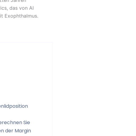
zten Jahren
ics, das von AI
it Exophthalmus.
nlidposition
rechnen Sie
n der Margin