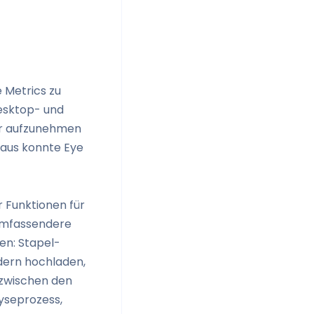
 Metrics zu
esktop- und
der aufzunehmen
naus konnte Eye
r Funktionen für
 umfassendere
en: Stapel-
dern hochladen,
 zwischen den
lyseprozess,