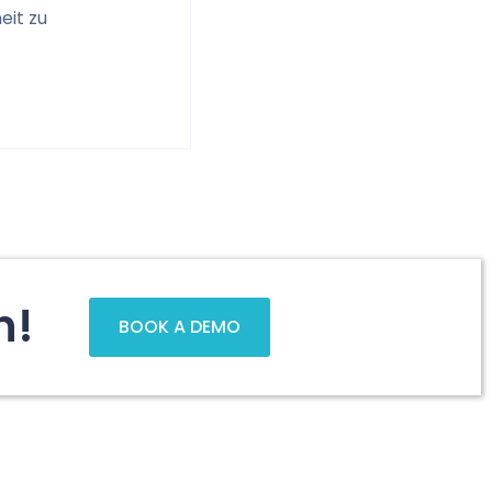
eit zu
n!
BOOK A DEMO