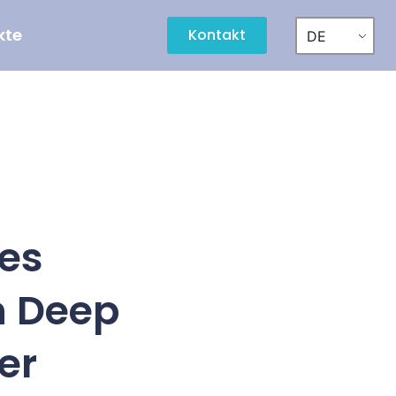
kte
Kontakt
DE
es
n Deep
er