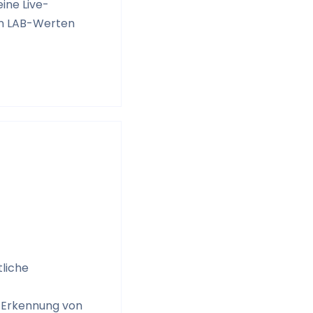
eine Live-
en LAB-Werten
tliche
r Erkennung von