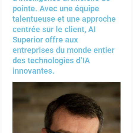
pointe. Avec une équipe
talentueuse et une approche
centrée sur le client, AI
Superior offre aux
entreprises du monde entier
des technologies d’IA
innovantes.