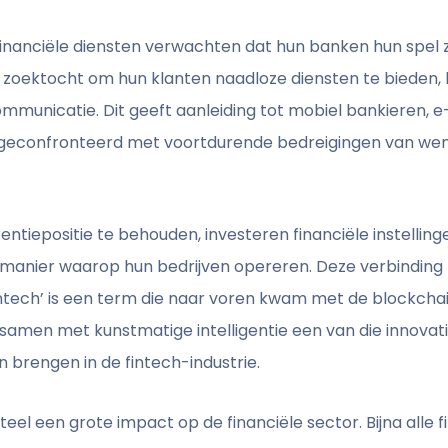
inanciële diensten verwachten dat hun banken hun spel 
 zoektocht om hun klanten naadloze diensten te bieden, b
ecommunicatie. Dit geeft aanleiding tot mobiel bankieren,
geconfronteerd met voortdurende bedreigingen van wen
ntiepositie te behouden, investeren financiële instelling
manier waarop hun bedrijven opereren. Deze verbinding tu
Fintech’ is een term die naar voren kwam met de blockch
samen met kunstmatige intelligentie een van die innovat
n brengen in de fintech-industrie.
el een grote impact op de financiële sector. Bijna alle 