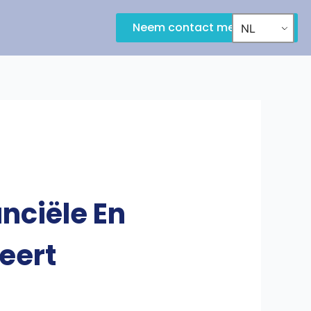
Neem contact met ons op
NL
nciële En
eert