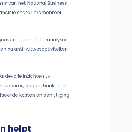
ens van het National Business
financiële sector momenteel
 geavanceerde data-analyses
en nu anti-witwasactiviteiten
rdevolle inzichten. AI-
procedures, helpen banken de
liseerde kosten en een stijging
n helpt