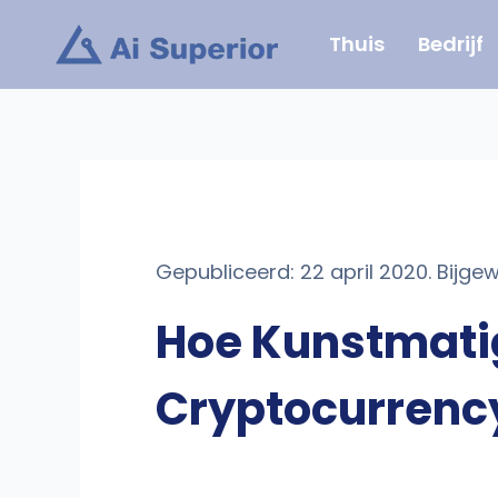
Ga
Thuis
Bedrijf
naar
de
inhoud
Gepubliceerd: 22 april 2020. Bijg
Hoe Kunstmatige
Cryptocurrenc