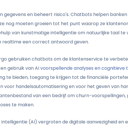
cht in gegevens en beheert risico's. Chatbots helpen bank
at ze nog moeten groeien tot het punt waarop ze klante
ulp van kunstmatige intelligentie om natuurlijke taal t
in realtime een correct antwoord geven.
argo gebruiken chatbots om de klantenservice te verbeter
en gebruik van AI
voorspellende analyses en cognitieve 
te bieden, toegang te krijgen tot de financiële portefeu
n voor handelsautomatisering en voor het geven van ha
lantenbestand van een bedrijf om churn-voorspellingen
oses te maken.
ntelligentie (AI) vergroten de digitale aanwezigheid en e