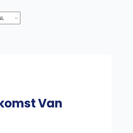
NL
ekomst Van
t