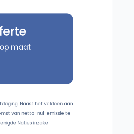
ferte
e op maat
uitdaging. Naast het voldoen aan
omst van netto-nul-emissie te
enigde Naties inzake