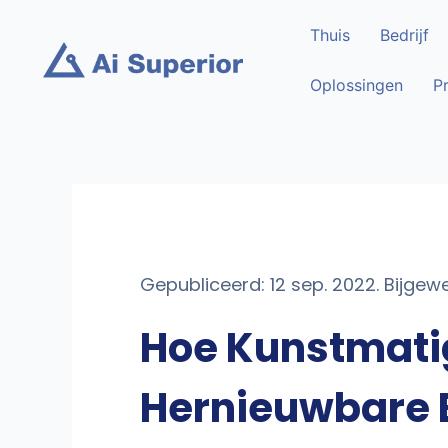
Ga
Thuis
Bedrijf
naar
de
Oplossingen
P
inhoud
Gepubliceerd: 12 sep. 2022. Bijgewe
Hoe Kunstmatig
Hernieuwbare 