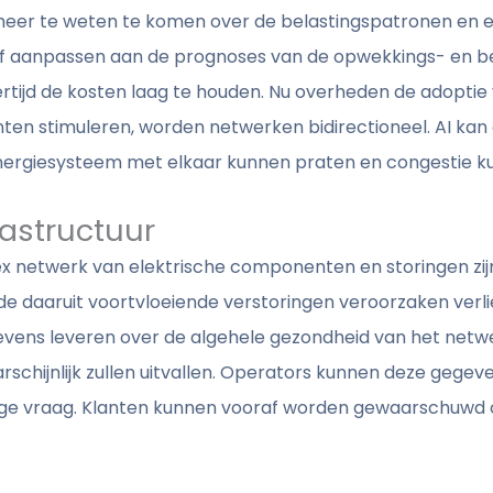
eer te weten te komen over de belastingspatronen en e
f aanpassen aan de prognoses van de opwekkings- en b
ertijd de kosten laag te houden. Nu overheden de adopti
en stimuleren, worden netwerken bidirectioneel. AI kan
nergiesysteem met elkaar kunnen praten en congestie 
astructuur
ex netwerk van elektrische componenten en storingen zijn 
en de daaruit voortvloeiende verstoringen veroorzaken ver
vens leveren over de algehele gezondheid van het netwe
arschijnlijk zullen uitvallen. Operators kunnen deze gege
 lage vraag. Klanten kunnen vooraf worden gewaarschuwd 