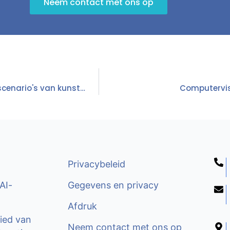
Neem contact met ons op
AI in de gezondheidszorg: gebruiksscenario's van kunstmatige intelligentie in de gezondheidszorg
Computervis
Privacybeleid
AI-
Gegevens en privacy
Afdruk
ied van
Neem contact met ons op