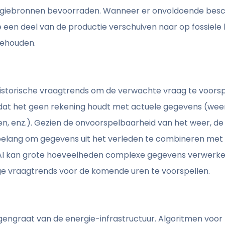
rgiebronnen bevoorraden. Wanneer er onvoldoende besch
 een deel van de productie verschuiven naar op fossiel
behouden.
historische vraagtrends om de verwachte vraag te voorsp
omdat het geen rekening houdt met actuele gegevens (weer,
ren, enz.). Gezien de onvoorspelbaarheid van het weer, d
l belang om gegevens uit het verleden te combineren me
 AI kan grote hoeveelheden complexe gegevens verwerk
e vraagtrends voor de komende uren te voorspellen.
engraat van de energie-infrastructuur. Algoritmen voor k