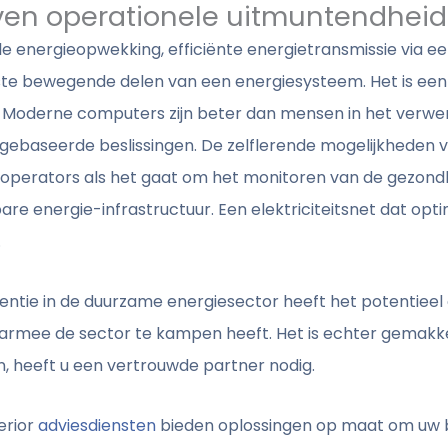
ven operationele uitmuntendheid
le energieopwekking, efficiënte energietransmissie via ee
ijkste bewegende delen van een energiesysteem. Het is ee
t. Moderne computers zijn beter dan mensen in het verw
ebaseerde beslissingen. De zelflerende mogelijkheden va
operators als het gaat om het monitoren van de gezondhe
 energie-infrastructuur. Een elektriciteitsnet dat optim
.
gentie in de duurzame energiesector heeft het potentiee
rmee de sector te kampen heeft. Het is echter gemakk
n, heeft u een vertrouwde partner nodig.
erior
adviesdiensten
bieden oplossingen op maat om uw 