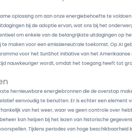
ame oplossing om aan onze energiebehoefte te voldoen en 
tdagingen bij de adoptie ervan, wat ons bij het onderwerp
tentieel om enkele van de belangrijkste uitdagingen op 
ij te maken voor een emissieneutrale toekomst. Op AI g
gramma voor het SunShot Initiative van het Amerikaanse mi
 tijd nauwkeuriger wordt, omdat het toegang heeft tot gr
en
rijkste hernieuwbare energiebronnen die de overstap make
relatief eenvoudig te benutten. Er is echter een element
afhankelijk van het weer, waar we geen controle over he
iebeheer kan helpen bij het lezen van historische gegeve
oorspellen. Tijdens periodes van hoge beschikbaarheid 