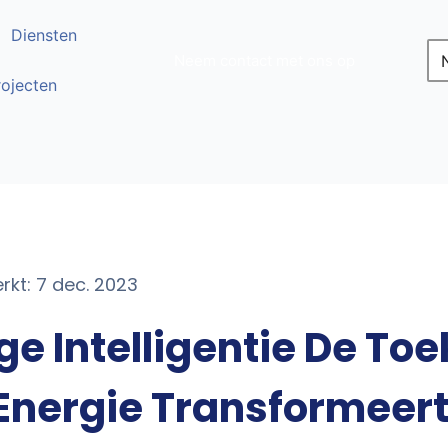
Diensten
Neem contact met ons op
rojecten
rkt: 7 dec. 2023
e Intelligentie De To
Energie Transformeer