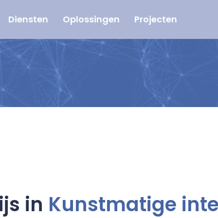
Diensten
Oplossingen
Projecten
js in
Kunstmatige intel