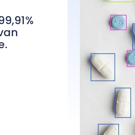
99,91%
 van
e.