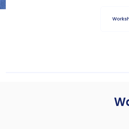
Worksh
W