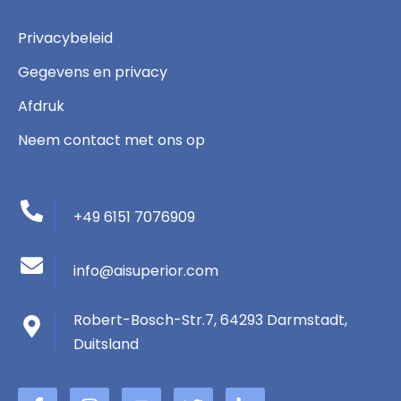
Privacybeleid
Gegevens en privacy
Afdruk
Neem contact met ons op
+49 6151 7076909
info@aisuperior.com
Robert-Bosch-Str.7, 64293 Darmstadt,
Duitsland
F
I
Y
T
L