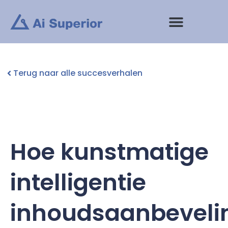
Ga
naar
de
inhoud
Terug naar alle succesverhalen
Hoe kunstmatige
intelligentie
inhoudsaanbeveli