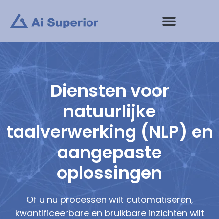
Ga
naar
de
inhoud
Diensten voor
natuurlijke
taalverwerking (NLP) en
aangepaste
oplossingen
Of u nu processen wilt automatiseren,
kwantificeerbare en bruikbare inzichten wilt