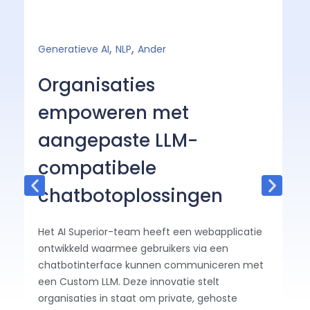
,
,
Generatieve AI
NLP
Ander
Fi
Organisaties
H
empoweren met
i
aangepaste LLM-
d
compatibele
v
chatbotoplossingen
B
Het AI Superior-team heeft een webapplicatie
ontwikkeld waarmee gebruikers via een
chatbotinterface kunnen communiceren met
een Custom LLM. Deze innovatie stelt
organisaties in staat om private, gehoste