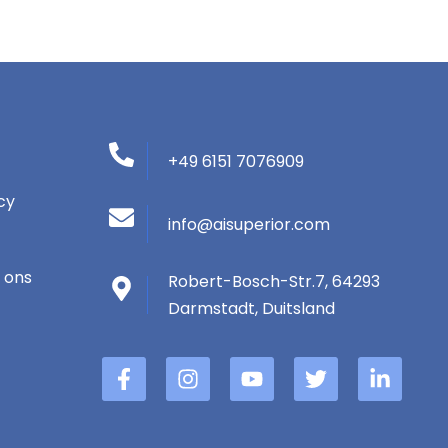
+49 6151 7076909
cy
info@aisuperior.com
 ons
Robert-Bosch-Str.7, 64293
Darmstadt, Duitsland
F
I
Y
T
L
a
n
o
w
i
c
s
u
i
n
e
t
T
t
k