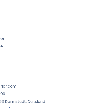
gen
ie
rior.com
909
293 Darmstadt, Duitsland