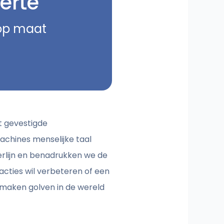
erte
 op maat
ot gevestigde
achines menselijke taal
erlijn en benadrukken we de
racties wil verbeteren of een
n maken golven in de wereld