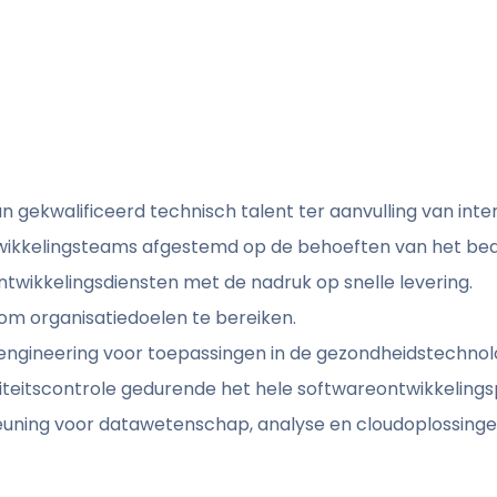
an gekwalificeerd technisch talent ter aanvulling van int
wikkelingsteams afgestemd op de behoeften van het bedr
ntwikkelingsdiensten met de nadruk op snelle levering.
 om organisatiedoelen te bereiken.
 engineering voor toepassingen in de gezondheidstechnol
liteitscontrole gedurende het hele softwareontwikkelings
euning voor datawetenschap, analyse en cloudoplossinge