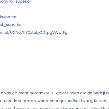
any/ai-superior
superior
i_superior
nnel/UCNq7KZXztu6jODLpgVWpfFg
eren van op maat gemaakte IT-oplossingen om de bedrijfsef
rschillende sectoren, waaronder gezondheidszorg, finte
ige softwareoplossingen die voldoen aan specifieke kla