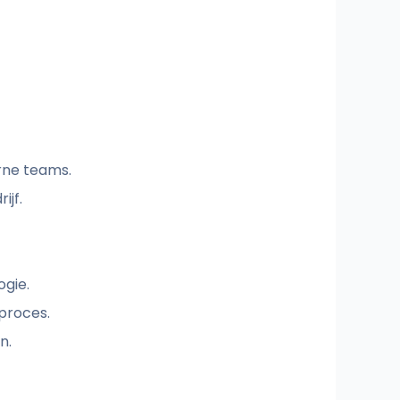
erne teams.
ijf.
ogie.
proces.
n.