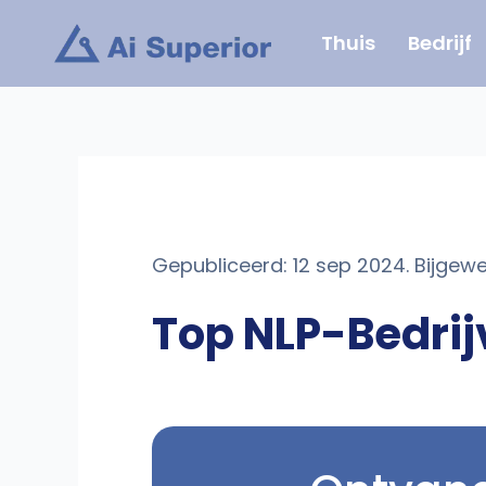
Ga
Thuis
Bedrijf
naar
de
inhoud
Gepubliceerd: 12 sep 2024. Bijgewe
Top NLP-Bedrijv