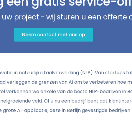
een gratis service-off
 uw project - wij sturen u een offerte
Neem contact met ons op
ovatie in natuurlijke taalverwerking (NLP). Van startups t
stad verleggen de grenzen van AI om te verbeteren hoe m
kel verkennen we enkele van de beste NLP-bedrijven in B
snelgroeiende veld. Of u nu een bedrijf bent dat klantinte
 grote AI-applicatie, deze in Berlijn gevestigde bedrijve