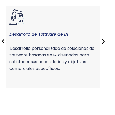
Desarrollo de software de IA
Entr
Desarrollo personalizado de soluciones de
Prog
software basadas en IA diseñadas para
dota
satisfacer sus necesidades y objetivos
cono
comerciales específicos.
para