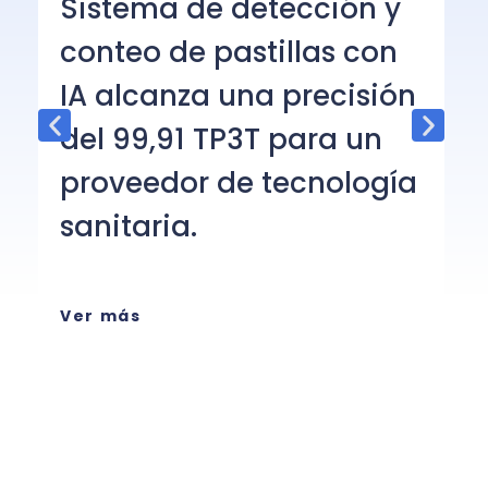
Sistema de detección y
o
conteo de pastillas con
s
IA alcanza una precisión
p
del 99,91 TP3T para un
h
proveedor de tecnología
El
sanitaria.
ap
co
tr
Ver más
in
es
V