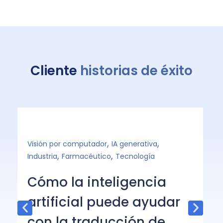
Cliente
historias de éxito
,
,
Visión por computador
IA generativa
PN
,
,
Industria
Farmacéutico
Tecnología
C
Cómo la inteligencia
A
artificial puede ayudar
l
con la traducción de