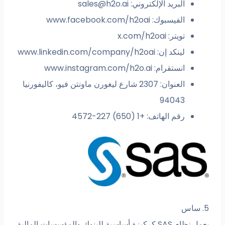
البريد الإلكتروني:
sales@h2o.ai
الفيسبوك: www.facebook.com/h2oai
تويتر: x.com/h2oai
لينكد إن: www.linkedin.com/company/h2oai
انستقرام: www.instagram.com/h2o.ai
العنوان: 2307 شارع ليغورن ماونتن فيو، كاليفورنيا
94043
رقم الهاتف: +1 (650) 227-4572
5. ساس
يعمل نظام SAS كركيزة أساسية للبنوك والمؤسسات المالية