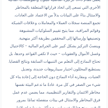
الأخرى التي تسعى إلى اتخاذ قراراتها المتعلقة بالمخاطر
والامتثال بناءً على البيانات بدلاً من الاعتماد على العادات.
تجمع المنصة سجلات العملاء والمعاملات وعلاقات الشبكة
وقوائم المراقبة، مما يتيح تقييم السلوكيات المشبوهة
وتصنيفها وإرسالها إلى المحققين بطريقة أكثر منهجية.
وينصبّ التركيز بشكل كبير على الجرائم المالية - كالاحتيال
وغسل الأموال والعقوبات - حيث لا تكفي القواعد وحدها، بل
تحتاج النماذج إلى التعلم من التنبيهات السابقة ونتائج القضايا.
يستطيع المحللون اختبار سيناريوهات جديدة، وتعديل
العتبات، ومقارنة أداء النماذج دون الحاجة إلى إعادة بناء كل
شيء من الصفر في كل مرة. عادةً ما تدعم البيئة نفسها
مخاطر الائتمان والتقارير التنظيمية، مما يضمن عدم عمل
فرق المخاطر والامتثال في بيئات منفصلة تمامًا. بمرور
الوقت، يمنح هذا المؤسسات رؤية أكثر شمولية لعملائها،