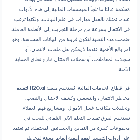
مُحكمة. غالبًا ما تلجأ المؤسسات المالية إلى هذه الأدوات
عندما تمتلك بالفعل مهارات في علم البيانات، ولكنها ترغب
في الانتقال بسرعة من مرحلة التجريب إلى الأنظمة العاملة.
صُممت هذه التقنية لتكون قريبة من البيانات الحساسة، وهو
أمر بالغ الأهمية عندما لا يمكن نقل ملفات الائتمان، أو
سجلات المعاملات، أو سجلات الامتثال خارج نطاق الحماية
الآمنة.
في قطاع الخدمات المالية، تُستخدم منصة H2O.ai لتقييم
مخاطر الائتمان، والتسعير، وكشف الاحتيال والنصب،
وتحليلات مكافحة غسل الأموال، ومشاريع فهم العملاء.
تستخدم الفرق تقنيات التعلم الآلي التلقائي للبحث في
مجموعات كبيرة من النماذج والخصائص المحتملة، ثم تعتمد
على أدوات التفسير لفهم أهمية أنماط معينة لمخاطر