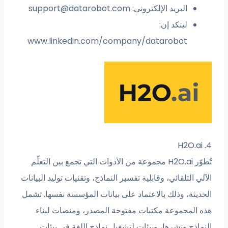
البريد الإلكتروني:
support@datarobot.com
لينكد إن:
www.linkedin.com/company/datarobot
4. H2O.ai
تُطوّر H2O.ai مجموعة من الأدوات التي تجمع بين التعلّم
الآلي التلقائي، وقابلية تفسير النماذج، وتقنيات توليد البيانات
الحديثة، وذلك بالاعتماد على بيانات المؤسسة نفسها. تشمل
هذه المجموعة مكتبات مفتوحة المصدر، ومنصات لبناء
النماذج ونشرها، وبيئات لتشغيل نماذج اللغة في بيئات