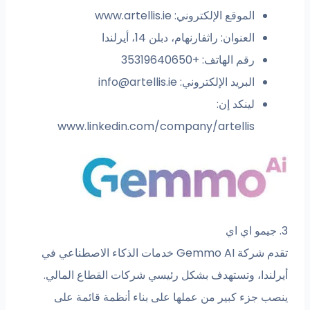
الموقع الإلكتروني: www.artellis.ie
العنوان: راثفارنهام، دبلن 14، أيرلندا
رقم الهاتف: +35319640650
البريد الإلكتروني:
info@artellis.ie
لينكد إن:
www.linkedin.com/company/artellis
3. جيمو اي اي
تقدم شركة Gemmo AI خدمات الذكاء الاصطناعي في
أيرلندا، وتستهدف بشكل رئيسي شركات القطاع المالي.
ينصب جزء كبير من عملها على بناء أنظمة قائمة على