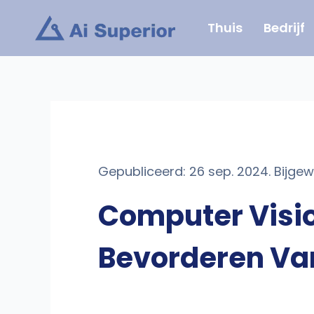
Ga
Thuis
Bedrijf
naar
de
inhoud
Gepubliceerd: 26 sep. 2024. Bijgewe
Computer Visio
Bevorderen Van