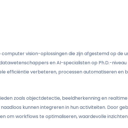
e computer vision-oplossingen die zijn afgestemd op de 
n datawetenschappers en AI-specialisten op Ph.D.-nivea
nele efficiëntie verbeteren, processen automatiseren en 
bieden zoals objectdetectie, beeldherkenning en realtim
naadloos kunnen integreren in hun activiteiten. Door ge
n om workflows te optimaliseren, waardevolle inzichten 