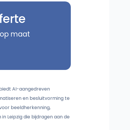
ferte
e op maat
n biedt AI-aangedreven
matiseren en besluitvorming te
 voor beeldherkenning,
in Leipzig die bijdragen aan de