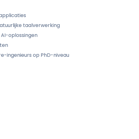
applicaties
atuurlijke taalverwerking
e AI-oplossingen
sten
e-ingenieurs op PhD-niveau