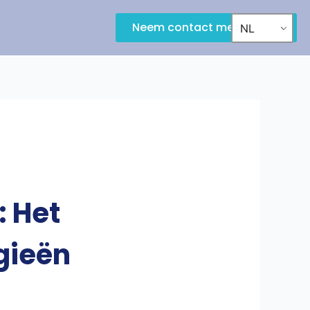
Neem contact met ons op
NL
: Het
gieën