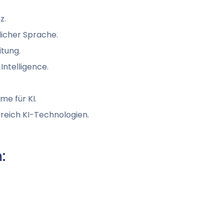
z.
licher Sprache.
itung.
Intelligence.
e für KI.
reich KI-Technologien.
: