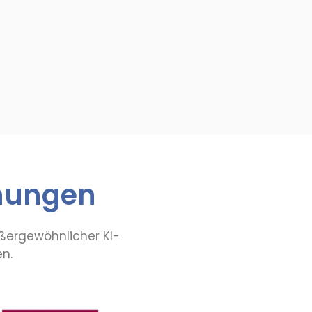
nungen
ußergewöhnlicher KI-
n.