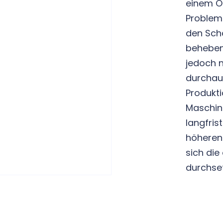
einem Or
Probleme
den Scha
beheben
jedoch n
durchaus
Produkti
Maschin
langfris
höheren
sich die
durchse