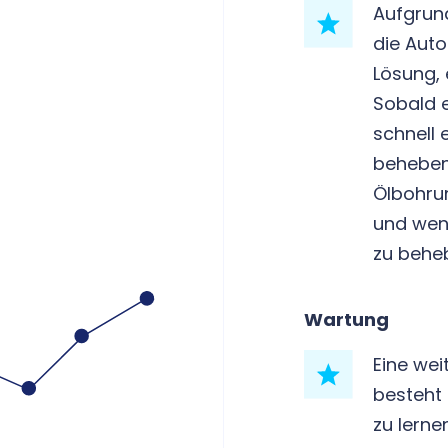
Aufgrun
die Aut
Lösung, 
Sobald e
schnell 
beheben
Ölbohrun
und wenn
zu behe
Wartung
Eine wei
besteht 
zu lerne