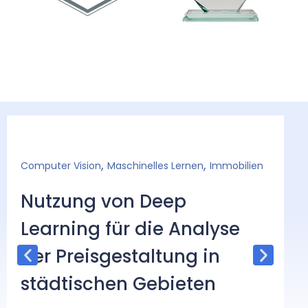
,
,
Computer Vision
Maschinelles Lernen
Immobilien
C
Nutzung von Deep
V
Learning für die Analyse
D
der Preisgestaltung in
S
städtischen Gebieten