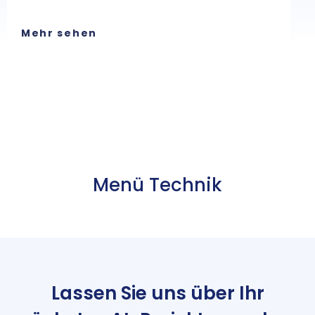
Mehr sehen
M
Menü Technik
Lassen Sie uns über Ihr