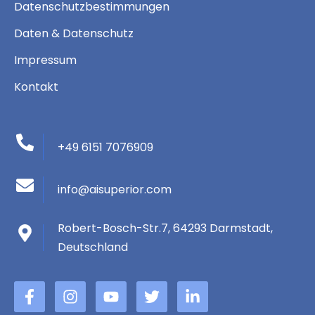
Datenschutzbestimmungen
Daten & Datenschutz
Impressum
Kontakt
+49 6151 7076909
info@aisuperior.com
Robert-Bosch-Str.7, 64293 Darmstadt,
Deutschland
F
B
Y
Þ
L
a
I
o
j
i