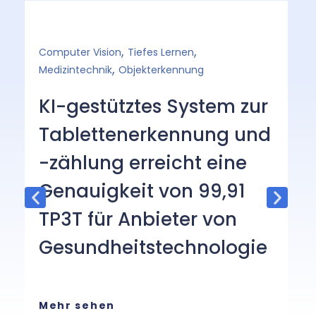
,
,
Computer Vision
Tiefes Lernen
ge
,
Medizintechnik
Objekterkennung
So
KI-gestütztes System zur
B
Tablettenerkennung und
O
-zählung erreicht eine
b
Genauigkeit von 99,91
a
TP3T für Anbieter von
L
Gesundheitstechnologie
Da
We
er
Mehr sehen
mi