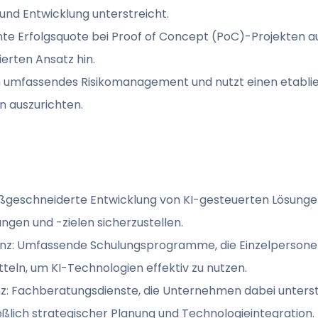
nd Entwicklung unterstreicht.
ante Erfolgsquote bei Proof of Concept (PoC)-Projekten au
ierten Ansatz hin.
in umfassendes Risikomanagement und nutzt einen etablie
 auszurichten.
aßgeschneiderte Entwicklung von KI-gesteuerten Lösunge
gen und -zielen sicherzustellen.
igenz: Umfassende Schulungsprogramme, die Einzelperson
tteln, um KI-Technologien effektiv zu nutzen.
enz: Fachberatungsdienste, die Unternehmen dabei unters
eßlich strategischer Planung und Technologieintegration.