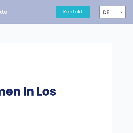
kte
Kontakt
DE
en In Los