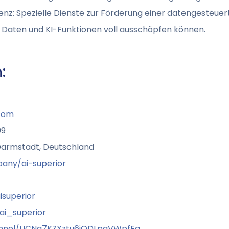
igenz: Spezielle Dienste zur Förderung einer datengesteue
 Daten und KI-Funktionen voll ausschöpfen können.
:
.com
09
Darmstadt, Deutschland
any/ai-superior
superior
i_superior
nnel/UCNq7KZXztu6jODLpgVWpfFg