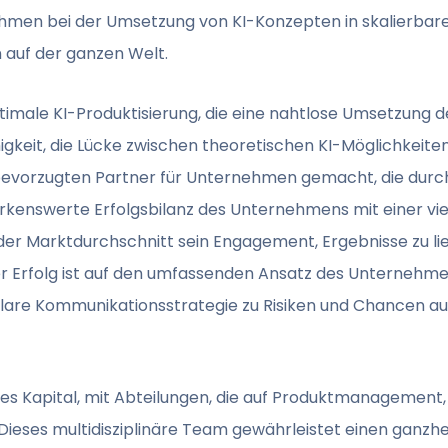
ehmen bei der Umsetzung von KI-Konzepten in skalierbar
 auf der ganzen Welt.
timale KI-Produktisierung, die eine nahtlose Umsetzung de
gkeit, die Lücke zwischen theoretischen KI-Möglichkeit
 bevorzugten Partner für Unternehmen gemacht, die durch 
rkenswerte Erfolgsbilanz des Unternehmens mit einer vi
er Marktdurchschnitt sein Engagement, Ergebnisse zu lie
eser Erfolg ist auf den umfassenden Ansatz des Unterneh
klare Kommunikationsstrategie zu Risiken und Chancen au
ßtes Kapital, mit Abteilungen, die auf Produktmanagemen
 Dieses multidisziplinäre Team gewährleistet einen ganzhei