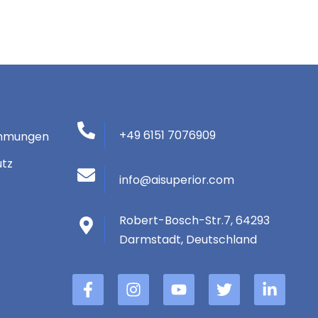
+49 6151 7076909
immungen
utz
info@aisuperior.com
Robert-Bosch-Str.7, 64293
Darmstadt, Deutschland
F
B
Y
Þ
L
a
I
o
j
i
c
K
u
ó
n