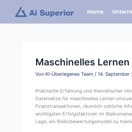
Zum
Home
Unter
Inhalt
springen
Maschinelles Lernen 
Von
KI-Überlegenes Team
/
14. September
Praktische Erfahrung und theoretischer Hi
Datensätze für maschinelles Lernen umzuwan
Finanztransaktionen, räumlich-zeitliche In
wichtigsten Erfolgsfaktoren im Risikomana
Lage, ein Risikobewertungsmodell zu traini