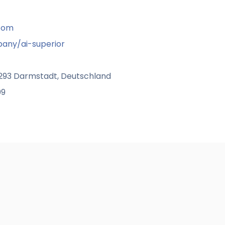
.com
any/ai-superior
4293 Darmstadt, Deutschland
09