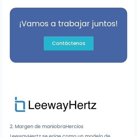
¡Vamos a trabajar juntos!
Contáctenos
2. Margen de maniobraHercios
LeewayHertz se erige como un modelo de