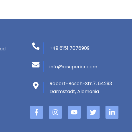
+49 6151 7076909
dad
info@aisuperior.com
Robert-Bosch-Str.7, 64293
Darmstadt, Alemania
f
I
Y
G
L
a
n
o
o
i
c
s
u
r
n
e
t
T
j
k