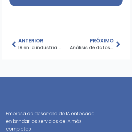
Ant
Pró
ANTERIOR
PRÓXIMO
IA en la industria de la moda: casos de uso para aplicar el aprendizaje automático en la moda
Análisis de datos para pequeñas empresas: cómo la ciencia de datos puede impulsar su empresa
Empresa de desarrollo de IA enfocada
en brindar los servicios de IA más
completos