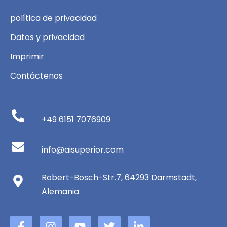
política de privacidad
Datos y privacidad
Imprimir
Contáctenos
+49 6151 7076909
info@aisuperior.com
Robert-Bosch-Str.7, 64293 Darmstadt,
Alemania
f
I
Y
G
L