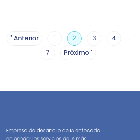
…
" Anterior
1
2
3
4
7
Próximo "
Empresa de desarrollo de IA enfocada
en brindar los servicios de IA más