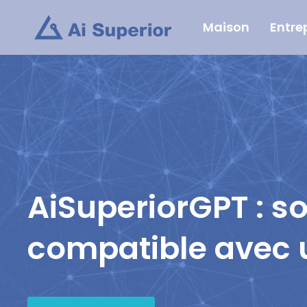
Aller
Maison
Entre
au
contenu
AiSuperiorGPT : s
compatible avec 