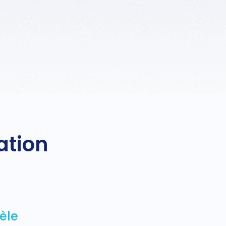
ation
tèle