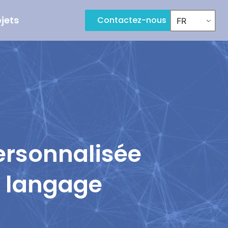
ojets
Contactez-nous
FR
personnalisée
 langage