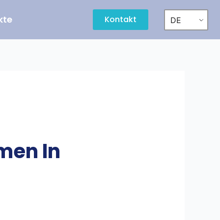
kte
Kontakt
DE
men In