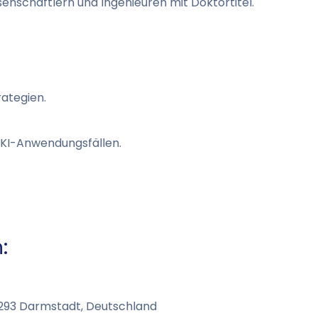
nschaftlern und Ingenieuren mit Doktortitel.
ategien.
n KI-Anwendungsfällen.
:
4293 Darmstadt, Deutschland