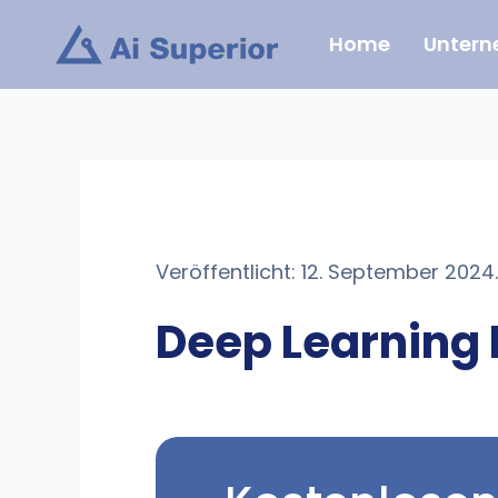
Zum
Home
Unter
Inhalt
springen
Veröffentlicht: 12. September 2024.
Deep Learning 