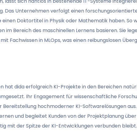
lässt sich nahtlos in bestehende IT-Systeme integrieren
g. Das Unternehmen verfolgt einen forschungsorientiert
einen Doktortitel in Physik oder Mathematik haben. So wir
n im Bereich des maschinellen Lernens basieren. Sie leg
 mit Fachwissen in MLOps, was einen reibungslosen Übe
n hat dida erfolgreich KI-Projekte in den Bereichen natü
gesetzt. Ihr Engagement für wissenschaftliche Forschun
er Bereitstellung hochmoderner KI-Softwarelösungen au
ernen und begleitet Kunden von der Projektplanung über 
itig mit der Spitze der KI-Entwicklungen verbunden bleibt.