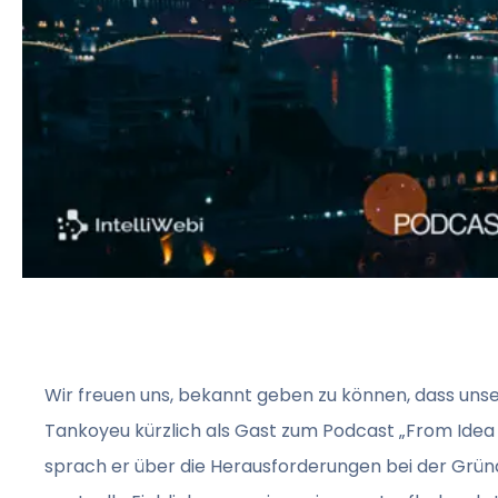
Wir freuen uns, bekannt geben zu können, dass unse
Tankoyeu kürzlich als Gast zum Podcast „From Idea 
sprach er über die Herausforderungen bei der Grü