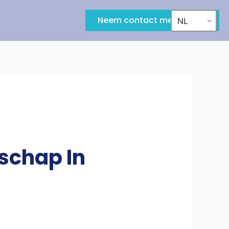
Neem contact met ons op
NL
schap In