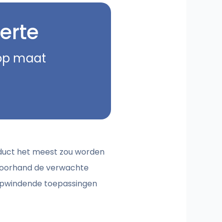
erte
 op maat
oduct het meest zou worden
 voorhand de verwachte
 opwindende toepassingen