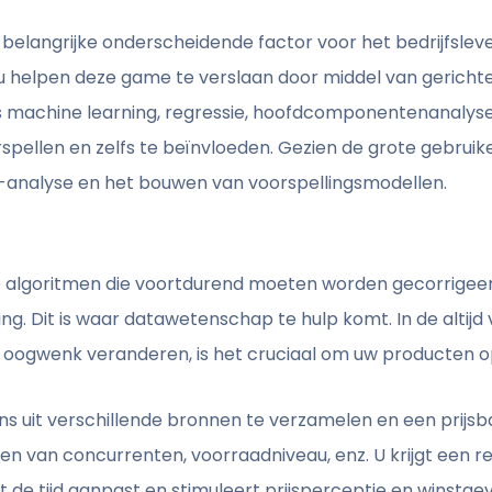
n belangrijke onderscheidende factor voor het bedrijfslev
u helpen deze game te verslaan door middel van gerichte 
machine learning, regressie, hoofdcomponentenanalyse
ellen en zelfs te beïnvloeden. Gezien de grote gebruikers
-analyse en het bouwen van voorspellingsmodellen.
 algoritmen die voortdurend moeten worden gecorrigeerd
g. Dit is waar datawetenschap te hulp komt. In de altijd
 oogwenk veranderen, is het cruciaal om uw producten op
uit verschillende bronnen te verzamelen en een prijsbasi
jzen van concurrenten, voorraadniveau, enz. U krijgt een 
t de tijd aanpast en stimuleert prijsperceptie en winstge