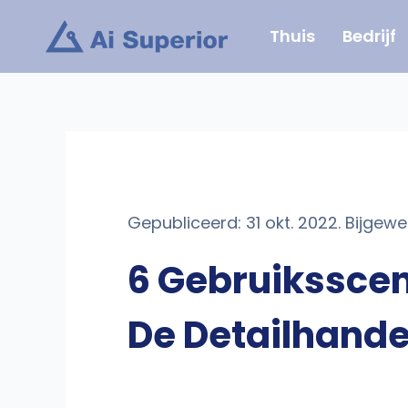
Ga
Thuis
Bedrijf
naar
de
inhoud
Gepubliceerd: 31 okt. 2022. Bijgewe
6 Gebruiksscen
De Detailhande