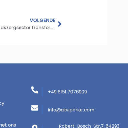
Volgende
VOLGENDE
Hoe computervisie de gezondheidszorgsector transformeert
+49 6151 7076909
cy
info@aisuperior.com
met ons
Robert-Bosch-Str.7, 64293