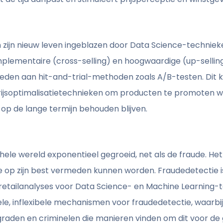
zijn nieuw leven ingeblazen door Data Science-techniek
mplementaire (cross-selling) en hoogwaardige (up-selli
steden aan hit-and-trial-methoden zoals A/B-testen. Di
ijsoptimalisatietechnieken om producten te promoten wa
op de lange termijn behouden blijven.
 hele wereld exponentieel gegroeid, net als de fraude. He
 die op zijn best vermeden kunnen worden. Fraudedetectie
etailanalyses voor Data Science- en Machine Learning-t
le, inflexibele mechanismen voor fraudedetectie, waarbij h
raden en criminelen die manieren vinden om dit voor de