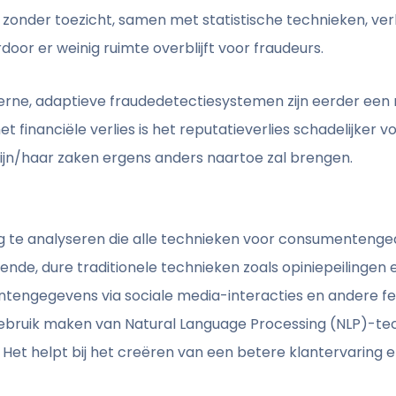
 zonder toezicht, samen met statistische technieken, ve
door er weinig ruimte overblijft voor fraudeurs.
e, adaptieve fraudedetectiesystemen zijn eerder een 
t financiële verlies is het reputatieverlies schadelijker v
zijn/haar zaken ergens anders naartoe zal brengen.
ag te analyseren die alle technieken voor consumentenge
vende, dure traditionele technieken zoals opiniepeilingen
engegevens via sociale media-interacties en andere f
ebruik maken van Natural Language Processing (NLP)-te
. Het helpt bij het creëren van een betere klantervaring